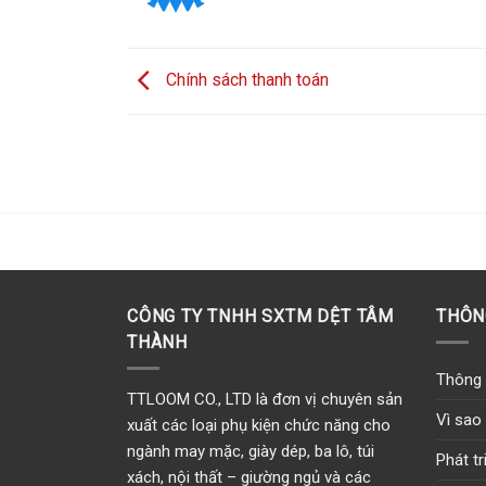
Chính sách thanh toán
CÔNG TY TNHH SXTM DỆT TÂM
THÔN
THÀNH
Thông 
TTLOOM CO., LTD là đơn vị chuyên sản
Vì sao
xuất các loại phụ kiện chức năng cho
ngành may mặc, giày dép, ba lô, túi
Phát t
xách, nội thất – giường ngủ và các