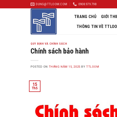
Skip
DUNG@TTLOOM.COM
0908.979.798
to
content
TRANG CHỦ
GIỚI THI
THÔNG TIN VỀ TTLO
QUY ĐỊNH VÀ CHÍNH SÁCH
Chính sách bảo hành
POSTED ON
THÁNG NĂM 15, 2025
BY
TTLOOM
15
Th5