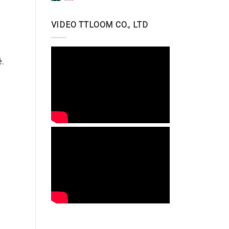
Dây
thun
VIDEO TTLOOM CO., LTD
.