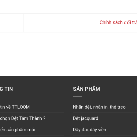
Chính sách đổi tr
G TIN
SẢN PHẨM
tin về TTLOOM
Nhãn dệt, nhãn in, thẻ treo
 chọn Dệt Tâm Thành ?
Dệt jacquard
riển sản phẩm mới
Dây đai, dây viền