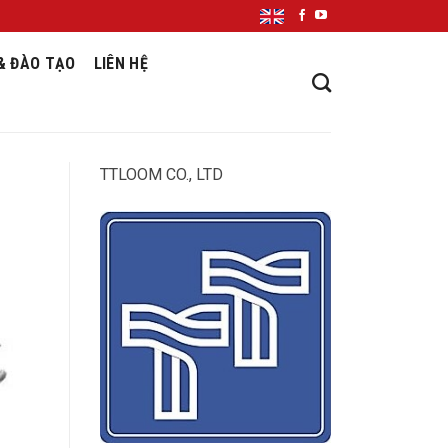
& ĐÀO TẠO
LIÊN HỆ
TTLOOM CO., LTD