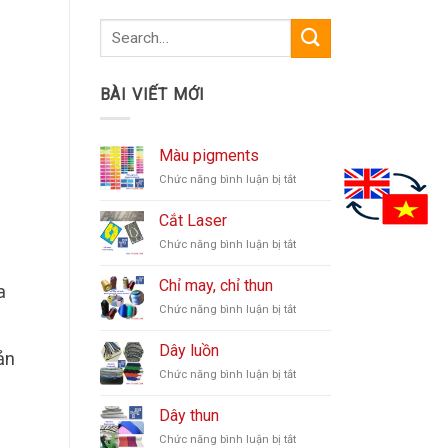
BÀI VIẾT MỚI
Màu pigments
Chức năng bình luận bị tắt
ở
Màu
pigments
Cắt Laser
Chức năng bình luận bị tắt
ở
Cắt
Laser
Chỉ may, chỉ thun
a
Chức năng bình luận bị tắt
ở
Chỉ
may,
Dây luồn
ản
chỉ
Chức năng bình luận bị tắt
ở
thun
Dây
luồn
Dây thun
Chức năng bình luận bị tắt
ở